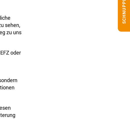
SCHNUPPERN
liche
zu sehen,
Weg zu uns
 EFZ oder
 sondern
ationen
iesen
sterung