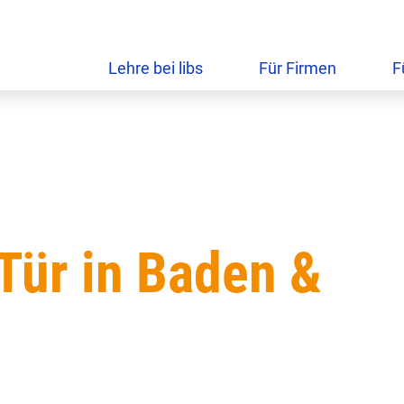
Lehre bei libs
Für Firmen
F
Tür in Baden &
5