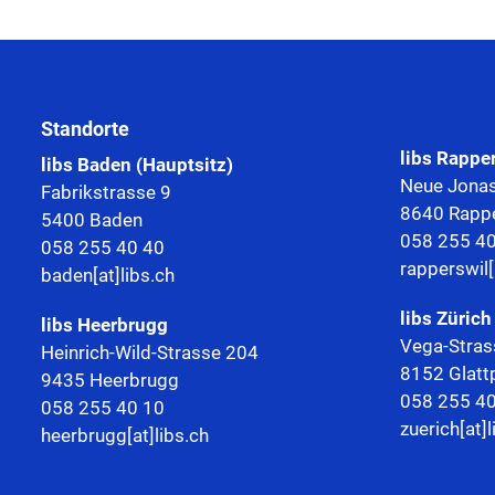
Standorte
libs Rappe
libs Baden (Hauptsitz)
Neue Jonas
Fabrikstrasse 9
8640 Rappe
5400 Baden
058 255 4
058 255 40 40
rapperswil[
baden[at]libs.ch
libs Zürich
libs
Heerbrugg
Vega-Stras
Heinrich-Wild-Strasse 204
8152 Glatt
9435 Heerbrugg
058 255 4
058 255 40 10
zuerich[at]l
heerbrugg[at]libs.ch