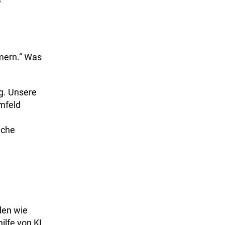
hmern.“ Was
g. Unsere
mfeld
iche
den wie
ilfe von KI