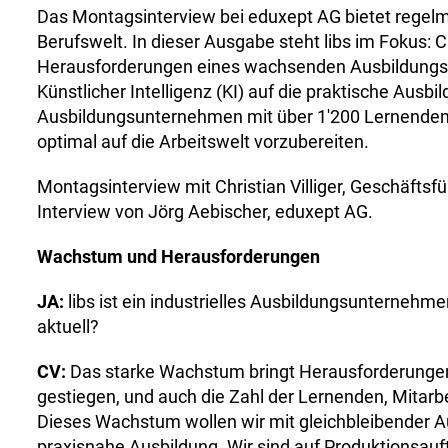
Das Montagsinterview bei eduxept AG bietet regelm
Berufswelt. In dieser Ausgabe steht libs im Fokus: Chr
Herausforderungen eines wachsenden Ausbildungsun
Künstlicher Intelligenz (KI) auf die praktische Ausbi
Ausbildungsunternehmen mit über 1'200 Lernenden v
optimal auf die Arbeitswelt vorzubereiten.
Montagsinterview mit Christian Villiger, Geschäftsfü
Interview von Jörg Aebischer, eduxept AG.
Wachstum und Herausforderungen
JA:
libs ist ein industrielles Ausbildungsunterneh
aktuell?
CV:
Das starke Wachstum bringt Herausforderungen m
gestiegen, und auch die Zahl der Lernenden, Mitar
Dieses Wachstum wollen wir mit gleichbleibender Au
praxisnahe Ausbildung. Wir sind auf Produktionsau