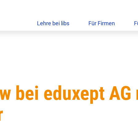
Lehre bei libs
Für Firmen
F
w bei eduxept AG 
r