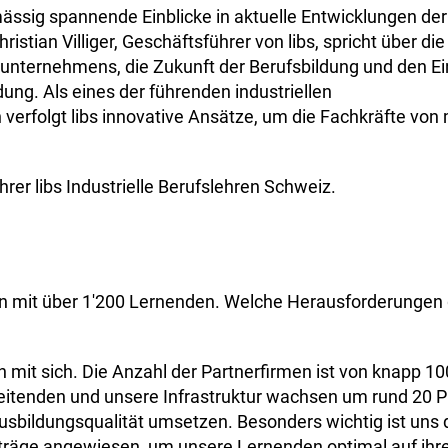
ässig spannende Einblicke in aktuelle Entwicklungen der
istian Villiger, Geschäftsführer von libs, spricht über die
ternehmens, die Zukunft der Berufsbildung und den Ei
ldung. Als eines der führenden industriellen
erfolgt libs innovative Ansätze, um die Fachkräfte von
hrer libs Industrielle Berufslehren Schweiz.
men mit über 1'200 Lernenden. Welche Herausforderungen 
it sich. Die Anzahl der Partnerfirmen ist von knapp 10
beitenden und unsere Infrastruktur wachsen um rund 20 P
sbildungsqualität umsetzen. Besonders wichtig ist uns 
fträge angewiesen, um unsere Lernenden optimal auf ihr