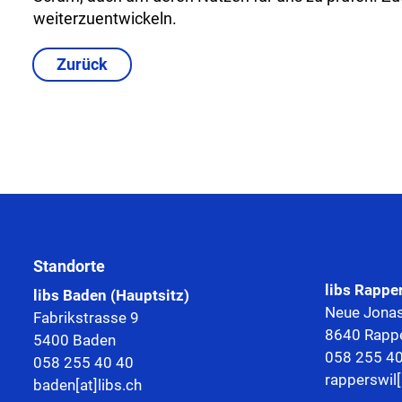
weiterzuentwickeln.
Zurück
Standorte
libs Rappe
libs Baden (Hauptsitz)
Neue Jonas
Fabrikstrasse 9
8640 Rappe
5400 Baden
058 255 4
058 255 40 40
rapperswil[
baden[at]libs.ch