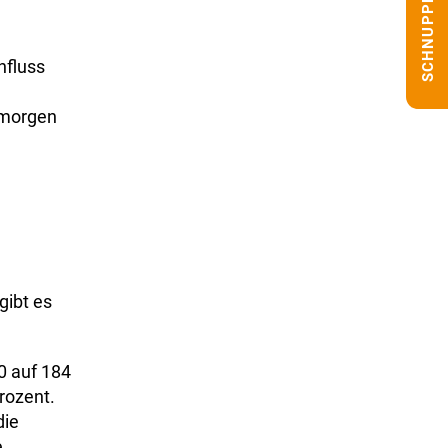
SCHNUPPERN
nfluss
 morgen
gibt es
0 auf 184
rozent.
die
e