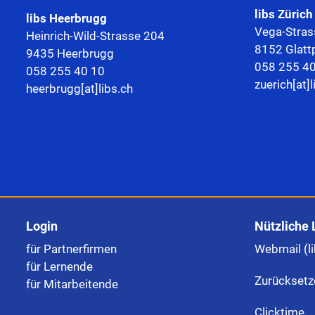
libs Zürich
libs
Heerbrugg
Vega-Stras
Heinrich-Wild-Strasse 204
8152 Glatt
9435 Heerbrugg
058 255 4
058 255 40 10
zuerich[at]l
heerbrugg[at]libs.ch
Login
Nützliche 
für Partnerfirmen
Webmail (li
für Lernende
Zurücksetz
für Mitarbeitende
Clicktime