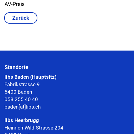
AV-Preis
Zurück
Standorte
libs Baden (Hauptsitz)
Fabrikstrasse 9
5400 Baden
058 255 40 40
baden[at]libs.ch
libs
Heerbrugg
Heinrich-Wild-Strasse 204