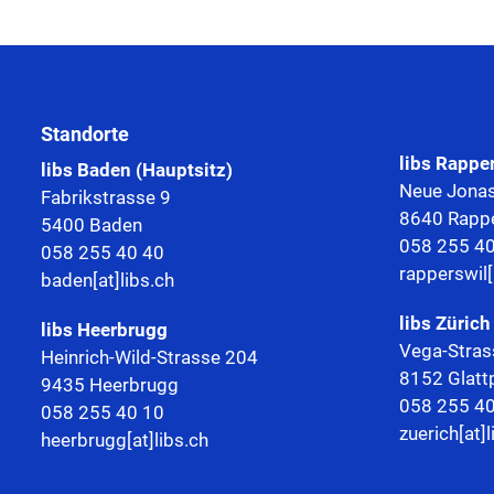
Standorte
libs Rappe
libs Baden (Hauptsitz)
Neue Jonas
Fabrikstrasse 9
8640 Rappe
5400 Baden
058 255 4
058 255 40 40
rapperswil[
baden[at]libs.ch
libs Zürich
libs
Heerbrugg
Vega-Stras
Heinrich-Wild-Strasse 204
8152 Glatt
9435 Heerbrugg
058 255 4
058 255 40 10
zuerich[at]l
heerbrugg[at]libs.ch