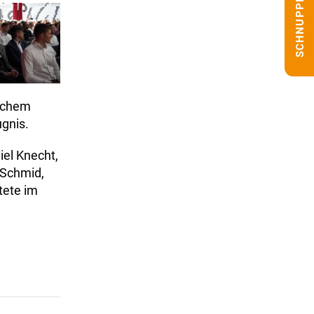
SCHNUPPERN
lichem
ugnis.
iel Knecht,
 Schmid,
tete im