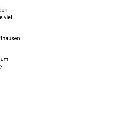
den
 viel
affhausen
 zum
e