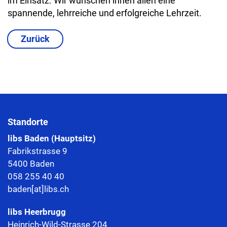
im Einsatz. Wir wünschen ihnen allen eine
spannende, lehrreiche und erfolgreiche Lehrzeit.
Zurück
Standorte
libs Baden (Hauptsitz)
Fabrikstrasse 9
5400 Baden
058 255 40 40
baden[at]libs.ch
libs
Heerbrugg
Heinrich-Wild-Strasse 204